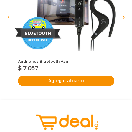
Audifonos Bluetooth Azul
LI
$ 7.057
$
Agregar al carro