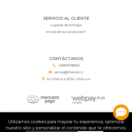
SERVICIO AL CLIENTE
Lugares de entrega
envíos de sus productos?
CONTÁCTANOS
+56993768000
ventas@thecom.cl
Av Vitacura 9254, Vitacura
Deal Chile Grandes Marcas, Mejores Precios © 2026
Utilizamos cookies para mejorar tu experiencia, optimizar
¿Te gusta mi tienda? Yo vendo con
Bsale
nuestro sitio y personalizar el contenido que te ofrecemos.