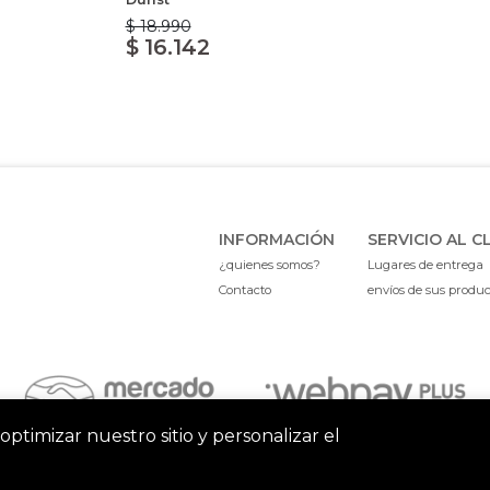
$ 18.990
$ 16.142
INFORMACIÓN
SERVICIO AL C
¿quienes somos?
Lugares de entrega
Contacto
envíos de sus produ
optimizar nuestro sitio y personalizar el
Grandes Marcas, Mejores Precios © 2026
¿Te gusta mi tienda? Yo v