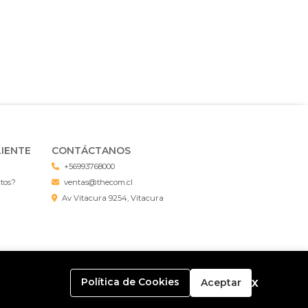
LIENTE
CONTÁCTANOS
+56993768000
ctos?
ventas@thecom.cl
Av Vitacura 9254, Vitacura
x
Política de Cookies
Aceptar
endo con
Bsale