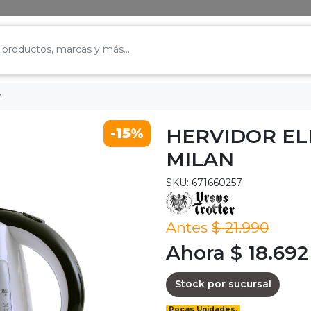
n
HERVIDOR EL
-15%
MILAN
SKU: 671660257
Antes
$ 21.990
Ahora $ 18.692
Stock por sucursal
Pocas Unidades.