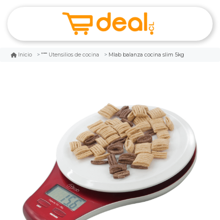
Mlab balanza cocina slim 5kg
Inicio
Utensilios de cocina