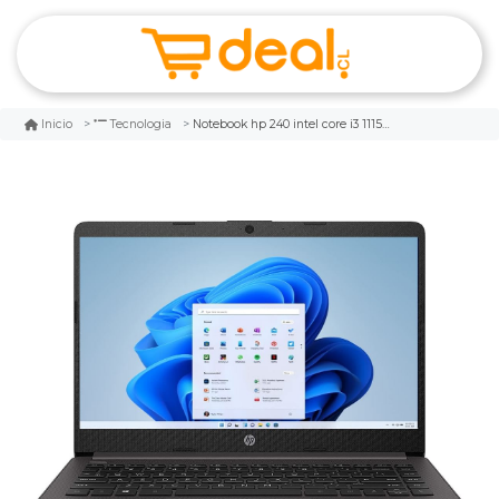
Notebook hp 240 intel core i3 1115g4 / 8gb ram disco ssd m.2 500gb/ windows11 home
Inicio
Tecnologia