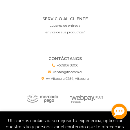
SERVICIO AL CLIENTE
Lugares de entrega
envíos de sus productos?
CONTÁCTANOS
+56993768000
ventas@thecom.cl
Av Vitacura 9254, Vitacura
Deal Chile Grandes Marcas, Mejores Precios © 2026
Utilizamos cookies para mejorar tu experiencia, optimizar
¿Te gusta mi tienda? Yo vendo con
Bsale
nuestro sitio y personalizar el contenido que te ofrecemos.