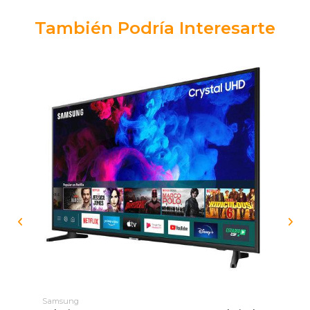
También Podría Interesarte
Samsung
Vic