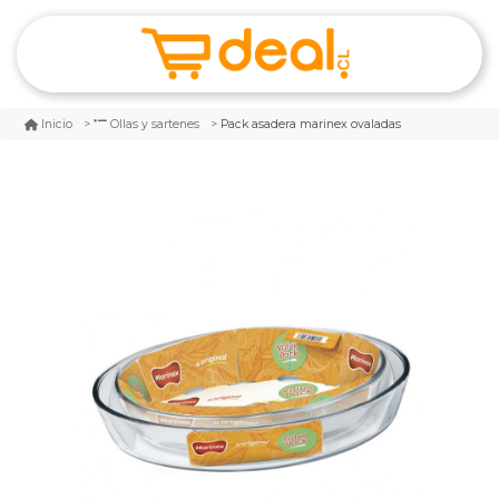
Pack asadera marinex ovaladas
Inicio
Ollas y sartenes