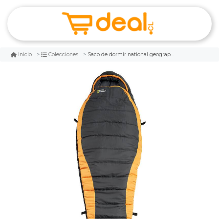
Saco de dormir national geographics climb
Inicio
Colecciones