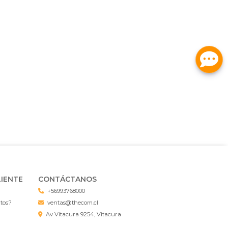
LIENTE
CONTÁCTANOS
+56993768000
ctos?
ventas@thecom.cl
Av Vitacura 9254, Vitacura