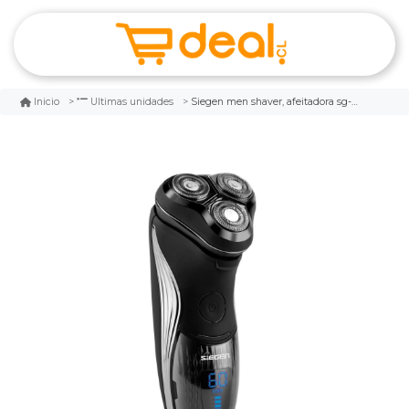
Siegen men shaver, afeitadora sg-7260
Inicio
Ultimas unidades