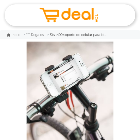
Sts t409 soporte de celular para bicicleta
Inicio
Regalos