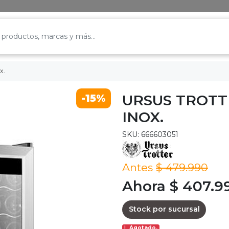
x.
URSUS TROTT
-15%
INOX.
SKU: 666603051
Antes
$ 479.990
Ahora $ 407.9
Stock por sucursal
Agotado.