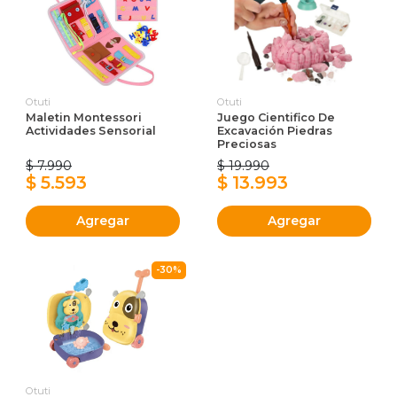
Otuti
Otuti
Maletin Montessori
Juego Cientifico De
Actividades Sensorial
Excavación Piedras
Preciosas
$ 7.990
$ 19.990
$ 5.593
$ 13.993
Agregar
Agregar
-30%
Otuti