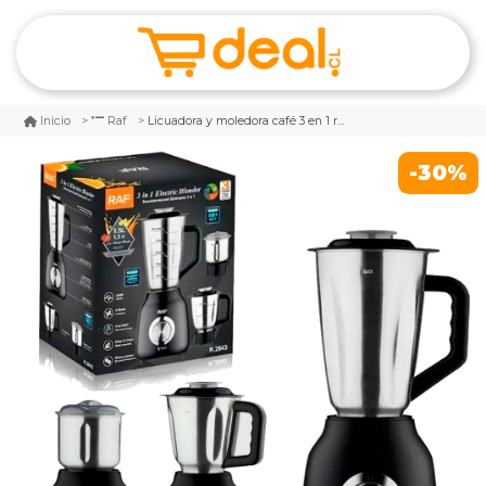
Licuadora y moledora café 3 en 1 raf 350w
Inicio
Raf
-30%