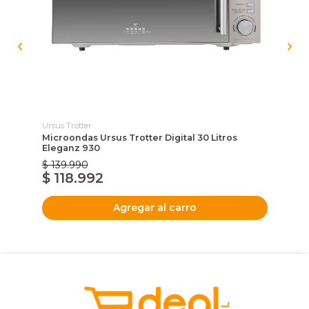
Ursus Trotter
Urs
Microondas Ursus Trotter Digital 30 Litros
Ba
Eleganz 930
$ 139.990
$ 
$ 118.992
$
Agregar al carro