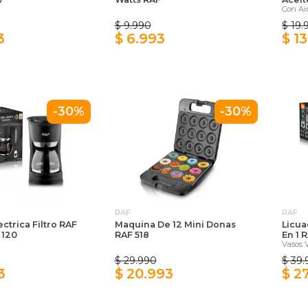
Con Ai
$ 9.990
$ 19.
3
$ 6.993
$ 1
-30%
-30%
RAF
RAF
ectrica Filtro RAF
Maquina De 12 Mini Donas
Licua
 120
RAF 518
En 1 
Vasos 
$ 29.990
$ 39
3
$ 20.993
$ 2