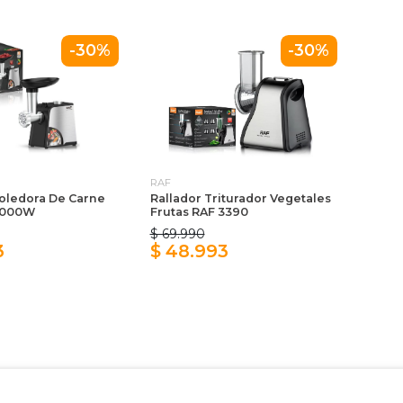
-30%
-30%
RAF
oledora De Carne
Rallador Triturador Vegetales
2000W
Frutas RAF 3390
$ 69.990
3
$ 48.993