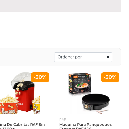
-30%
-30%
RAF
na De Cabritas RAF Sin
Máquina Para Panqueques
e 1200w
Crepera RAF 528