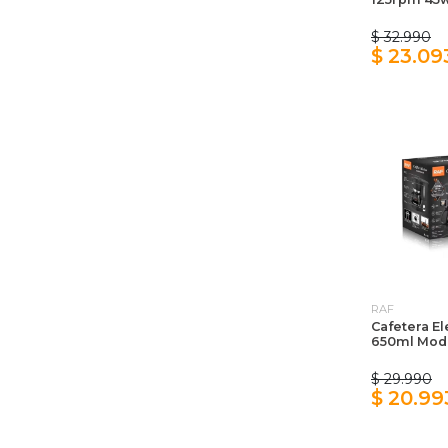
$ 32.990
$ 23.09
RAF
Cafetera El
650ml Mod
$ 29.990
$ 20.99