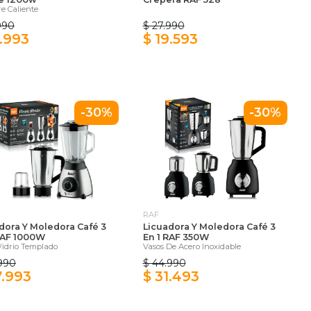
re Caliente
990
$ 27.990
3.993
$ 19.593
-30%
-30%
RAF
dora Y Moledora Café 3
Licuadora Y Moledora Café 3
RAF 1000W
En 1 RAF 350W
Vidrio Templado
Vasos De Acero Inoxidable
.990
$ 44.990
7.993
$ 31.493