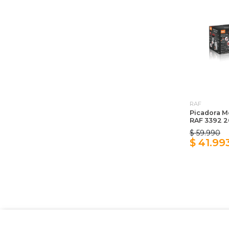
RAF
Picadora M
RAF 3392 
$ 59.990
$ 41.99