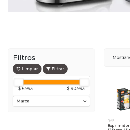
Filtros
Mostra
Limpiar
Filtrar
$ 6.993
$ 90.993
Marca
RAF
Exprimidor 
125rpm 45