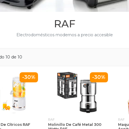
RAF
Electrodomésticos modernos a precio accesible
ndo
10
de 10
-30%
-30%
RAF
RAF
De Cítricos RAF
Molinillo De Café Metal 300
Maqui
w
Watts RAF
Aceit