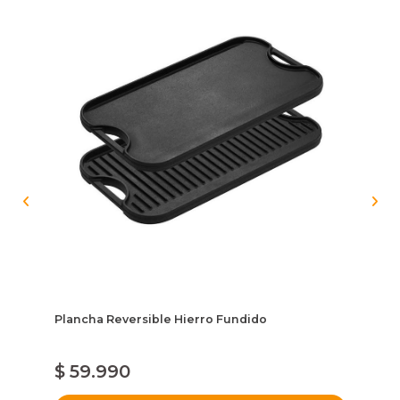
Kr
Plancha Reversible Hierro Fundido
Kr
$ 59.990
$